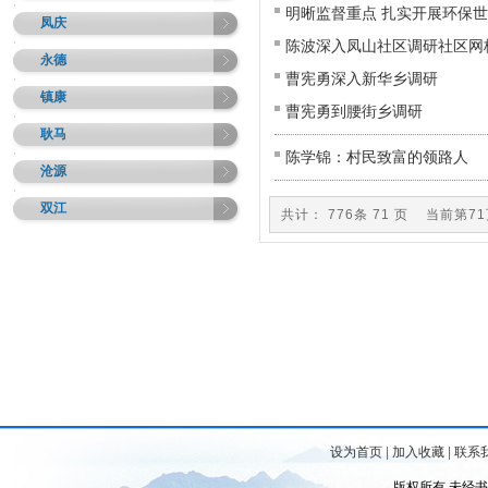
明晰监督重点 扎实开展环保
凤庆
陈波深入凤山社区调研社区网
永德
曹宪勇深入新华乡调研
镇康
曹宪勇到腰街乡调研
耿马
陈学锦：村民致富的领路人
沧源
双江
共计： 776条 71 页 当前第7
设为首页
|
加入收藏
|
联系
版权所有 未经