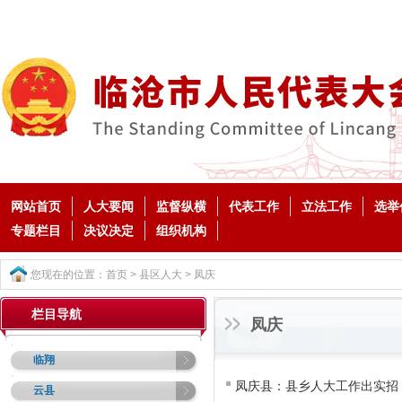
网站首页
人大要闻
监督纵横
代表工作
立法工作
选举
专题栏目
决议决定
组织机构
您现在的位置：
首页
>
县区人大
>
凤庆
栏目导航
凤庆
临翔
凤庆县：县乡人大工作出实招
云县