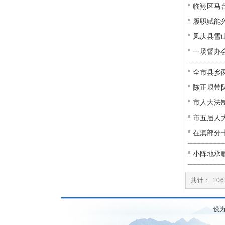
临翔区马
履职赋能
凤庆县雪
一场督办
全市县乡
陈正垠带
市人大法
市五届人
在滇部分
小阵地承
共计： 10
设