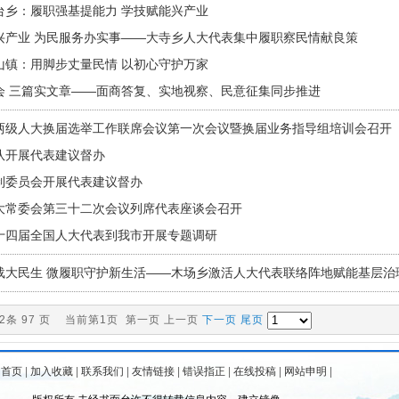
台乡：履职强基提能力 学技赋能兴产业
兴产业 为民服务办实事——大寺乡人大代表集中履职察民情献良策
山镇：用脚步丈量民情 以初心守护万家
会 三篇实文章——面商答复、实地视察、民意征集同步推进
两级人大换届选举工作联席会议第一次会议暨换届业务指导组培训会召开
队开展代表建议督办
制委员会开展代表建议督办
大常委会第三十二次会议列席代表座谈会召开
十四届全国人大代表到我市开展专题调研
载大民生 微履职守护新生活——木场乡激活人大代表联络阵地赋能基层治
62条 97 页 当前第1页 第一页 上一页
下一页
尾页
为首页
|
加入收藏
|
联系我们
|
友情链接
|
错误指正
|
在线投稿
|
网站申明
|