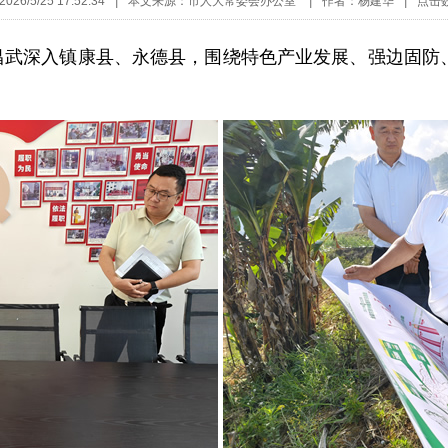
26/5/25 17:52:34
|
本文来源：市人大常委会办公室
|
作者：杨建华
|
点击
昌武深入镇康县、永德县，围绕特色产业发展、强边固防