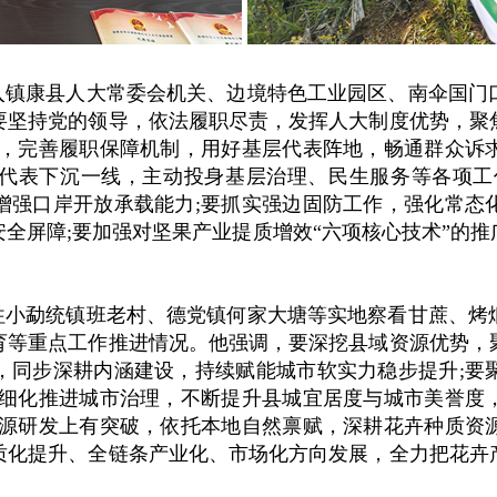
入镇康县人大常委会机关、边境特色工业园区、南伞国门
要坚持党的领导，依法履职尽责，发挥人大制度优势，聚
设，完善履职保障机制，用好基层代表阵地，畅通群众诉
代表下沉一线，主动投身基层治理、民生服务等各项工
增强口岸开放承载能力;要抓实强边固防工作，强化常态
全屏障;要加强对坚果产业提质增效“六项核心技术”的
往小勐统镇班老村、德党镇何家大塘等实地察看甘蔗、烤
育等重点工作推进情况。他强调，要深挖县域资源优势，
，同步深耕内涵建设，持续赋能城市软实力稳步提升;要
精细化推进城市治理，不断提升县城宜居度与城市美誉度
资源研发上有突破，依托本地自然禀赋，深耕花卉种质资
质化提升、全链条产业化、市场化方向发展，全力把花卉