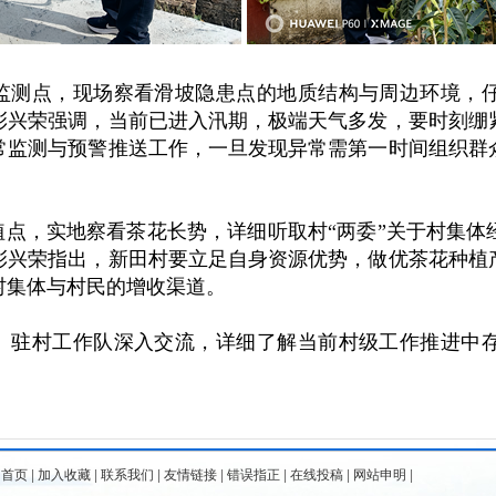
监测点，现场察看滑坡隐患点的地质结构与周边环境，
彭兴荣强调，当前已进入汛期，极端天气多发，要时刻绷紧
常监测与预警推送工作，一旦发现异常需第一时间组织群
点，实地察看茶花长势，详细听取村“两委”关于村集体
彭兴荣指出，新田村要立足自身资源优势，做优茶花种植
村集体与村民的增收渠道。
、驻村工作队深入交流，详细了解当前村级工作推进中
为首页
|
加入收藏
|
联系我们
|
友情链接
|
错误指正
|
在线投稿
|
网站申明
|