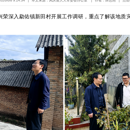
6/6/8 9:14:34
|
本文来源：凤庆县人大常委会办公室
|
作者：薛思雨
|
点击
兴荣深入勐佑镇新田村开展工作调研，重点了解该地质