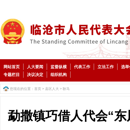
网站首页
人大要闻
监督纵横
代表工作
立法工作
选举
专题栏目
决议决定
组织机构
您现在的位置：
首页
>
县区人大
>
耿马
勐撒镇巧借人代会“东