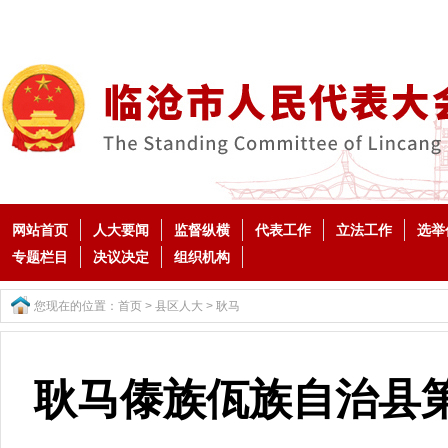
网站首页
人大要闻
监督纵横
代表工作
立法工作
选举
专题栏目
决议决定
组织机构
您现在的位置：
首页
>
县区人大
>
耿马
耿马傣族佤族自治县