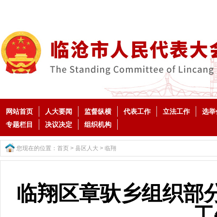
网站首页
人大要闻
监督纵横
代表工作
立法工作
选举
专题栏目
决议决定
组织机构
您现在的位置：
首页
>
县区人大
>
临翔
临翔区章驮乡组织部
工