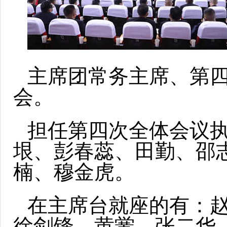
主席团常务主席、第
会。
担任第四次全体会议
垠、彭春蕊、田勤、邵
楠、穆金虎。
在主席台就座的有：
徐剑锋、黄黉、张二华