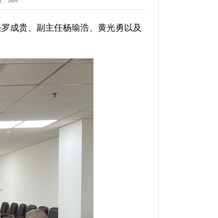
数：
384
任罗成贵、副主任杨瑜浩、黄光勇以及