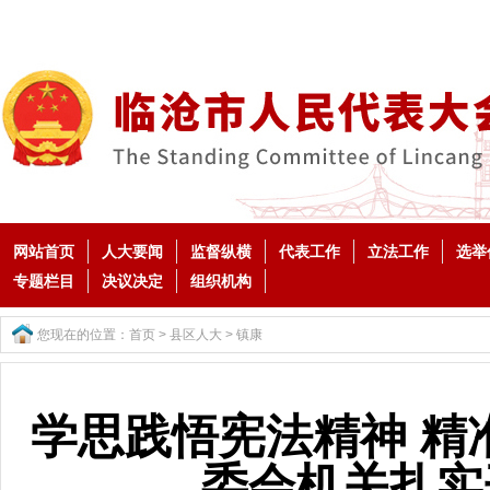
网站首页
人大要闻
监督纵横
代表工作
立法工作
选举
专题栏目
决议决定
组织机构
您现在的位置：
首页
>
县区人大
>
镇康
学思践悟宪法精神 精
委会机关扎实