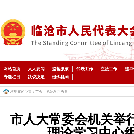
网站首页
人大要闻
监督纵横
代表工作
立法工作
选举
专题栏目
决议决定
组织机构
您现在的位置：
首页
>
党纪学习教育
市人大常委会机关举
理论学习中心组