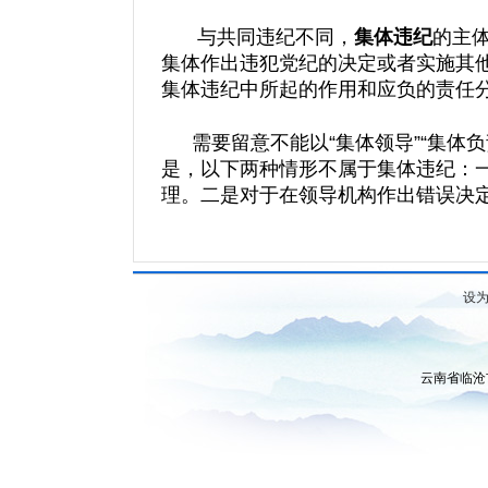
与共同违纪不同，
集体违纪
的主
集体作出违犯党纪的决定或者实施其
集体违纪中所起的作用和应负的责任
需要留意不能以“集体领导”“集体
是，以下两种情形不属于集体违纪：
理。二是对于在领导机构作出错误决
设
云南省临沧