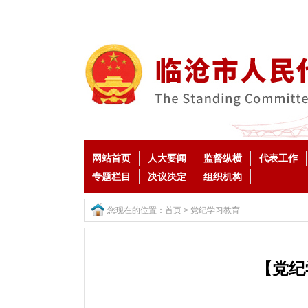
网站首页
人大要闻
监督纵横
代表工作
专题栏目
决议决定
组织机构
您现在的位置：
首页
>
党纪学习教育
【党纪