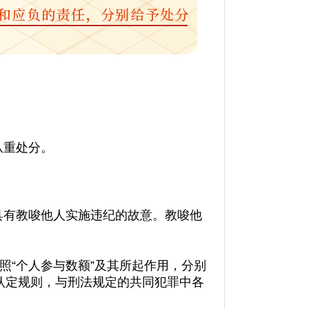
从重处分。
具有教唆他人实施违纪的故意。教唆他
照“个人参与数额”及其所起作用，分别
认定规则，与刑法规定的共同犯罪中各