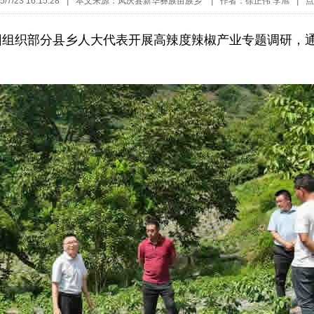
7/23 16:15:28
|
本文来源：凤庆县新华彝族苗族乡
|
作者：徐正伟 李旭
|
点
组织部分县乡人大代表开展高辣度辣椒产业专题调研，