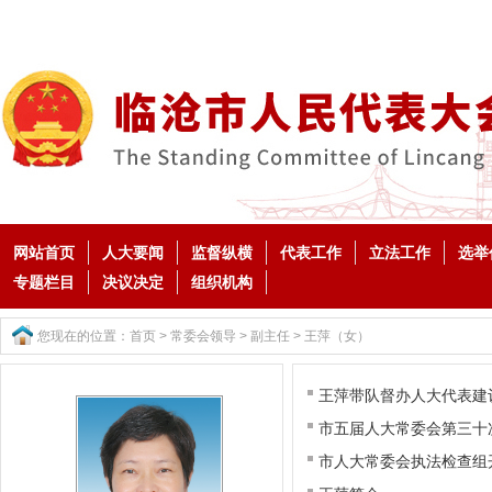
网站首页
人大要闻
监督纵横
代表工作
立法工作
选举
专题栏目
决议决定
组织机构
您现在的位置：
首页
>
常委会领导
>
副主任
>
王萍（女）
王萍带队督办人大代表建
市五届人大常委会第三十
市人大常委会执法检查组开